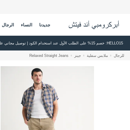
جديدنا
النساء
الرجال
HELLO15: خصم 15% على الطلب الأول عند استخدام الكود | توصيل مجاني على جميع الطلبات بقيمة 500 ريال سعودي أو أكثر | اشترِ الآن وادفع لاحقًا عبر تابي وتمارا
للرجال
ملابس سفلية
جينز
Relaxed Straight Jeans