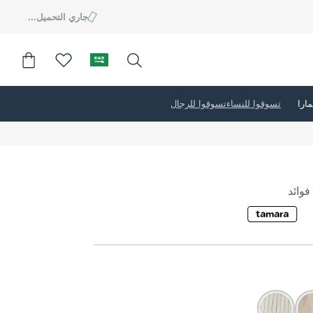
جاري التحميل...
تسوقوا للنساء
تسوقوا للرجال
وائد