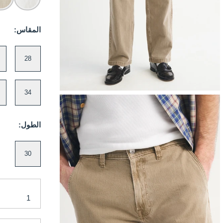
المقاس:
28
34
الطول:
30