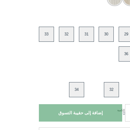
33
32
31
30
29
36
34
32
الكمية
إضافة إلى حقيبة التسوق