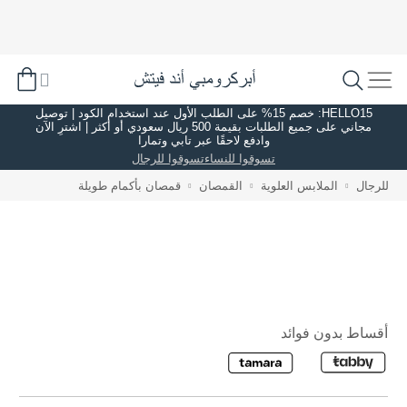
HELLO15: خصم 15% على الطلب الأول عند استخدام الكود | توصيل
مجاني على جميع الطلبات بقيمة 500 ريال سعودي أو أكثر | اشترِ الآن
وادفع لاحقًا عبر تابي وتمارا
تسوقوا للنساء
تسوقوا للرجال
للرجال
الملابس العلوية
القمصان
قمصان بأكمام طويلة
أقساط بدون فوائد