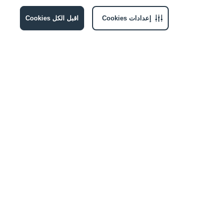
إعدادات Cookies
اقبل الكل Cookies
الإشتراك
انضموا إلينا
عنوان البريد الإلكتروني
أقرّ بموافقتي على تلقي الإشعارات التسويقية من ماجد الفطيم وشركائها. للمزيد من
المعلومات، يرجى مراجعة
مركز الخصوصية