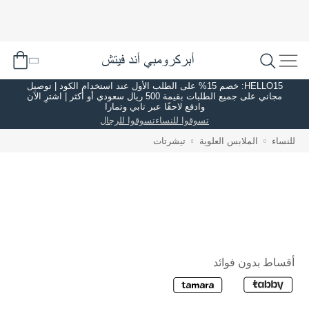
HELLO15: خصم 15% على الطلب الأول عند استخدام الكود | توصيل
مجاني على جميع الطلبات بقيمة 500 ريال سعودي أو أكثر | اشترِ الآن
وادفع لاحقًا عبر تابي وتمارا
تسوقوا للنساء
تسوقوا للرجال
للنساء
الملابس العلوية
تيشرتات
أقساط بدون فوائد