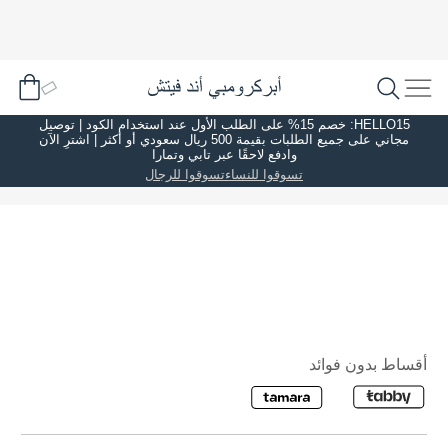
HELLO15: خصم 15% على الطلب الأول عند استخدام الكود | توصيل
مجاني على جميع الطلبات بقيمة 500 ريال سعودي أو أكثر | اشترِ الآن
وادفع لاحقًا عبر تابي وتمارا
تسوقوا للنساء
تسوقوا للرجال
أقساط بدون فوائد