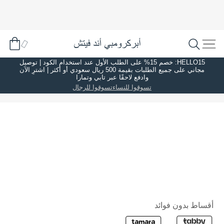
HELLO15: خصم 15% على الطلب الأول عند استخدام الكود | توصيل
مجاني على جميع الطلبات بقيمة 500 ريال سعودي أو أكثر | اشترِ الآن
وادفع لاحقًا عبر تابي وتمارا
تسوقوا للنساء
تسوقوا للرجال
أقساط بدون فوائد