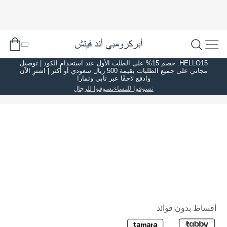
HELLO15: خصم 15% على الطلب الأول عند استخدام الكود | توصيل
مجاني على جميع الطلبات بقيمة 500 ريال سعودي أو أكثر | اشترِ الآن
وادفع لاحقًا عبر تابي وتمارا
تسوقوا للنساء
تسوقوا للرجال
أقساط بدون فوائد