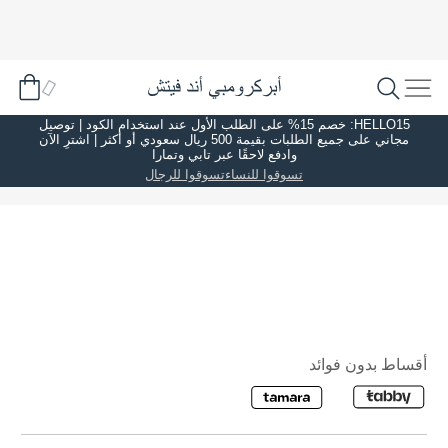
HELLO15: خصم 15% على الطلب الأول عند استخدام الكود | توصيل
مجاني على جميع الطلبات بقيمة 500 ريال سعودي أو أكثر | اشترِ الآن
وادفع لاحقًا عبر تابي وتمارا
تسوقوا للنساء
تسوقوا للرجال
أقساط بدون فوائد