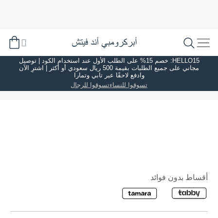
HELLO15: خصم 15% على الطلب الأول عند استخدام الكود | توصيل
مجاني على جميع الطلبات بقيمة 500 ريال سعودي أو أكثر | اشترِ الآن
وادفع لاحقًا عبر تابي وتمارا
تسوقوا للنساء
تسوقوا للرجال
أقساط بدون فوائد