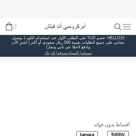
HELLO15: خصم 15% على الطلب الأول عند استخدام الكود | توصيل
مجاني على جميع الطلبات بقيمة 500 ريال سعودي أو أكثر | اشترِ الآن
وادفع لاحقًا عبر تابي وتمارا
تسوقوا للنساء
تسوقوا للرجال
أقساط بدون فوائد