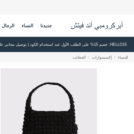
جديدنا
النساء
الرجال
HELLO15: خصم 15% على الطلب الأول عند استخدام الكود | توصيل مجاني على جميع الطلبات بقيمة 500 ريال سعودي أو أكثر | اشترِ الآن وادفع لاحقًا عبر تابي وتمارا
للنساء
إكسسوارات
الحقائب