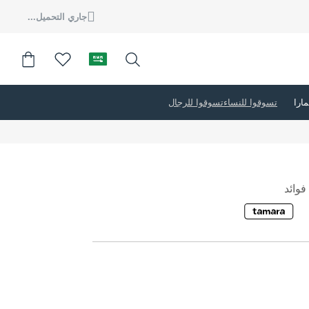
جاري التحميل...
تسوقوا للنساء
تسوقوا للرجال
وائد