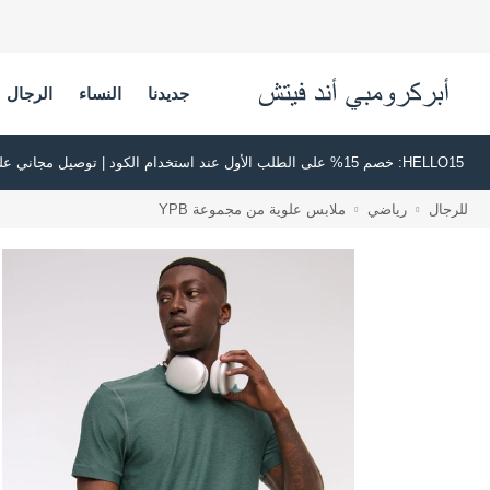
جديدنا
النساء
الرجال
HELLO15: خصم 15% على الطلب الأول عند استخدام الكود | توصيل مجاني على جميع الطلبات بقيمة 500 ريال سعودي أو أكثر | اشترِ الآن وادفع لاحقًا عبر تابي وتمارا
للرجال
رياضي
ملابس علوية من مجموعة YPB