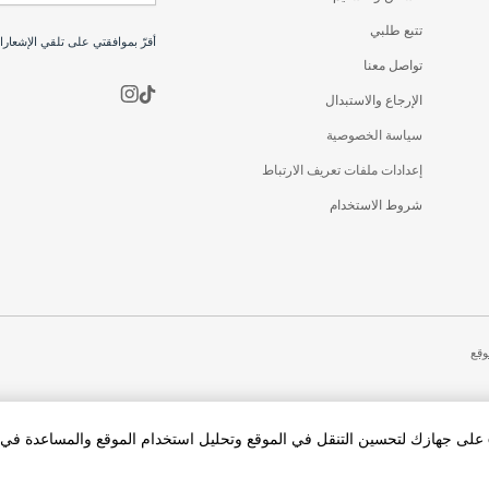
تتبع طلبي
أقرّ بموافقتي على تلقي الإشعار
تواصل معنا
الإرجاع والاستبدال
سياسة الخصوصية
إعدادات ملفات تعريف الارتباط
شروط الاستخدام
وقع
بالنقر فوق «قبول الكل Cookies»، فإنك توافق على تخزين cookies على جهازك لتحسين التنقل في الموقع وتحليل استخدام الموقع والمساعد