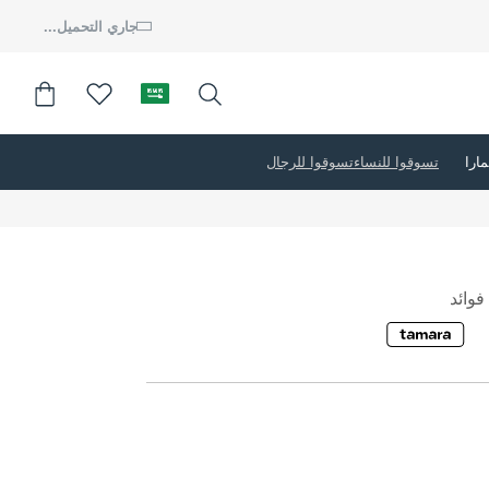
جاري التحميل...
تسوقوا للنساء
تسوقوا للرجال
وائد