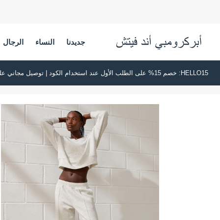
جديدنا
النساء
الرجال
HELLO15: خصم 15% على الطلب الأول عند استخدام الكود | توصيل مجاني على جميع الطلبات بقيمة 500 ريال سعودي أو أكثر | اشترِ الآن وادفع لاحقًا عبر تابي وتمارا