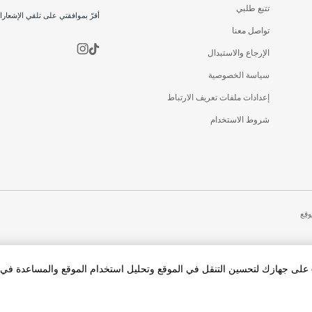
تتبع طلبي
أقرّ بموافقتي على تلقي الإشعار
تواصل معنا
الإرجاع والاستبدال
سياسة الخصوصية
إعدادات ملفات تعريف الارتباط
شروط الاستخدام
وقع
بالنقر فوق «قبول الكل Cookies»، فإنك توافق على تخزين cookies على جهازك لتحسين التنقل في الموقع وتحليل استخدام الموقع والمساعد