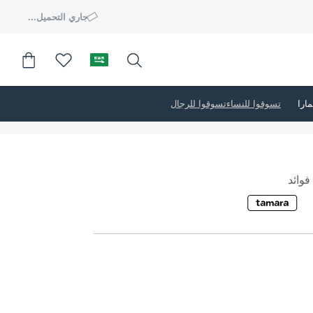
جاري التحميل...
تسوقوا للنساء
تسوقوا للرجال
وائد