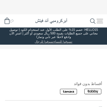
HELLO15: خصم 15% على الطلب الأول عند استخدام الكود | توصيل
مجاني على جميع الطلبات بقيمة 500 ريال سعودي أو أكثر | اشترِ الآن
وادفع لاحقًا عبر تابي وتمارا
تسوقوا للنساء
تسوقوا للرجال
أقساط بدون فوائد