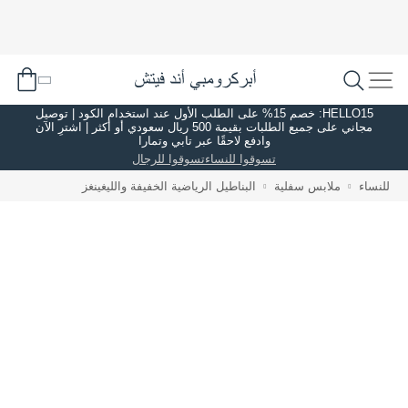
HELLO15: خصم 15% على الطلب الأول عند استخدام الكود | توصيل
مجاني على جميع الطلبات بقيمة 500 ريال سعودي أو أكثر | اشترِ الآن
وادفع لاحقًا عبر تابي وتمارا
تسوقوا للنساء
تسوقوا للرجال
للنساء
ملابس سفلية
البناطيل الرياضية الخفيفة والليغينغز