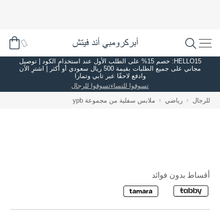
HELLO15: خصم 15% على الطلب الأول عند استخدام الكود | توصيل
مجاني على جميع الطلبات بقيمة 500 ريال سعودي أو أكثر | اشترِ الآن
وادفع لاحقًا عبر تابي وتمارا
تسوقوا للنساء
تسوقوا للرجال
للرجال
رياضي
ملابس سفلية من مجموعة ypb
أقساط بدون فوائد