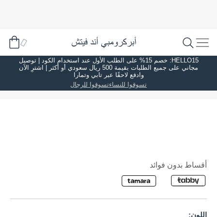
HELLO15: خصم 15% على الطلب الأول عند استخدام الكود | توصيل
مجاني على جميع الطلبات بقيمة 500 ريال سعودي أو أكثر | اشترِ الآن
وادفع لاحقًا عبر تابي وتمارا
تسوقوا للنساء
تسوقوا للرجال
أقساط بدون فوائد
اللون: