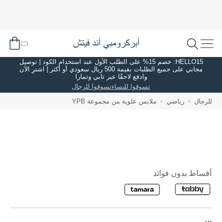
HELLO15: خصم 15% على الطلب الأول عند استخدام الكود | توصيل
مجاني على جميع الطلبات بقيمة 500 ريال سعودي أو أكثر | اشترِ الآن
وادفع لاحقًا عبر تابي وتمارا
تسوقوا للنساء
تسوقوا للرجال
للرجال
رياضي
ملابس علوية من مجموعة YPB
أقساط بدون فوائد