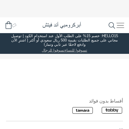
HELLO15: خصم 15% على الطلب الأول عند استخدام الكود | توصيل
مجاني على جميع الطلبات بقيمة 500 ريال سعودي أو أكثر | اشترِ الآن
وادفع لاحقًا عبر تابي وتمارا
تسوقوا للنساء
تسوقوا للرجال
أقساط بدون فوائد