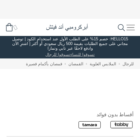
HELLO15: خصم 15% على الطلب الأول عند استخدام الكود | توصيل
مجاني على جميع الطلبات بقيمة 500 ريال سعودي أو أكثر | اشترِ الآن
وادفع لاحقًا عبر تابي وتمارا
تسوقوا للنساء
تسوقوا للرجال
للرجال
الملابس العلوية
القمصان
قمصان بأكمام قصيرة
أقساط بدون فوائد