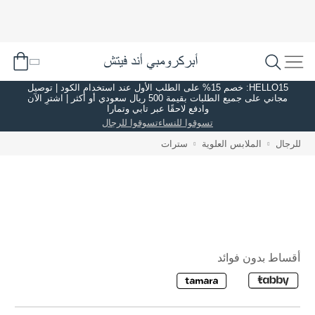
HELLO15: خصم 15% على الطلب الأول عند استخدام الكود | توصيل
مجاني على جميع الطلبات بقيمة 500 ريال سعودي أو أكثر | اشترِ الآن
وادفع لاحقًا عبر تابي وتمارا
تسوقوا للنساء
تسوقوا للرجال
للرجال
الملابس العلوية
سترات
أقساط بدون فوائد