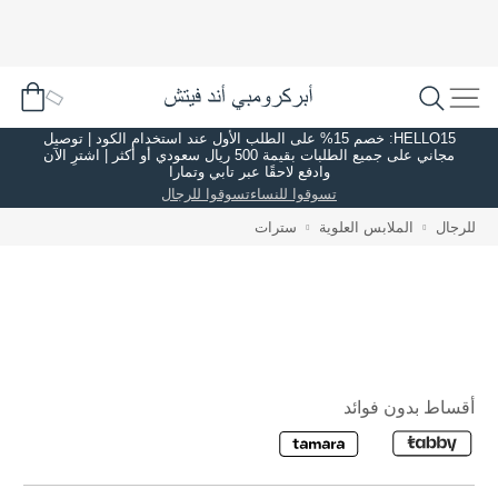
HELLO15: خصم 15% على الطلب الأول عند استخدام الكود | توصيل
مجاني على جميع الطلبات بقيمة 500 ريال سعودي أو أكثر | اشترِ الآن
وادفع لاحقًا عبر تابي وتمارا
تسوقوا للنساء
تسوقوا للرجال
للرجال
الملابس العلوية
سترات
أقساط بدون فوائد