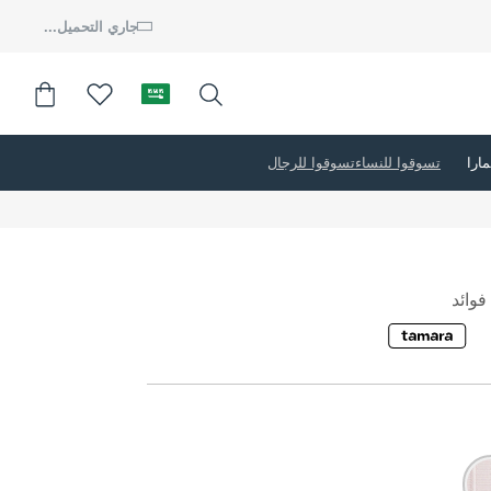
جاري التحميل...
تسوقوا للنساء
تسوقوا للرجال
وائد