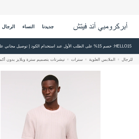
جديدنا
النساء
الرجال
HELLO15: خصم 15% على الطلب الأول عند استخدام الكود | توصيل مجاني على جميع الطلبات بقيمة 500 ريال سعودي أو أكثر | اشترِ الآن وادفع لاحقًا عبر تابي وتمارا
للرجال
الملابس العلوية
سترات
تيشرتات بتصميم سترة وبلايز بدون أكم