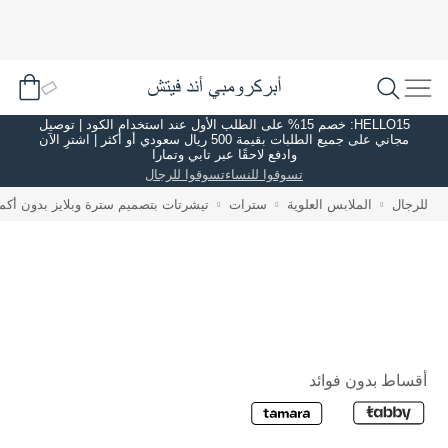
HELLO15: خصم 15% على الطلب الأول عند استخدام الكود | توصيل
مجاني على جميع الطلبات بقيمة 500 ريال سعودي أو أكثر | اشترِ الآن
وادفع لاحقًا عبر تابي وتمارا
تسوقوا للنساء
تسوقوا للرجال
للرجال
الملابس العلوية
سترات
تيشرتات بتصميم سترة وبلايز بدون أكم
أقساط بدون فوائد