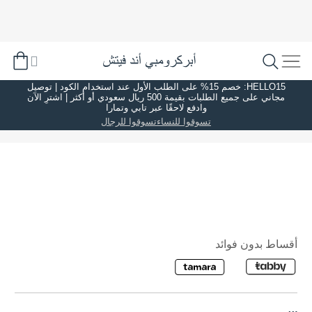
HELLO15: خصم 15% على الطلب الأول عند استخدام الكود | توصيل
مجاني على جميع الطلبات بقيمة 500 ريال سعودي أو أكثر | اشترِ الآن
وادفع لاحقًا عبر تابي وتمارا
تسوقوا للنساء
تسوقوا للرجال
أقساط بدون فوائد