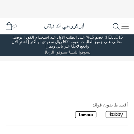
HELLO15: خصم 15% على الطلب الأول عند استخدام الكود | توصيل
مجاني على جميع الطلبات بقيمة 500 ريال سعودي أو أكثر | اشترِ الآن
وادفع لاحقًا عبر تابي وتمارا
تسوقوا للنساء
تسوقوا للرجال
أقساط بدون فوائد