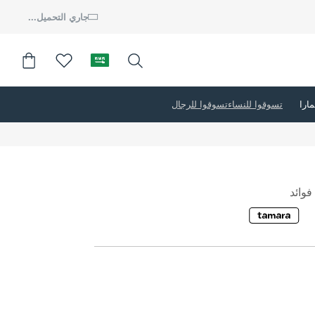
جاري التحميل...
تسوقوا للنساء
تسوقوا للرجال
وائد