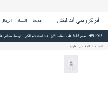
جديدنا
النساء
الرجال
HELLO15: خصم 15% على الطلب الأول عند استخدام الكود | توصيل مجاني على جميع الطلبات بقيمة 500 ريال سعودي أو أكثر | اشترِ الآن وادفع لاحقًا عبر تابي وتمارا
للنساء
الملابس العلوية