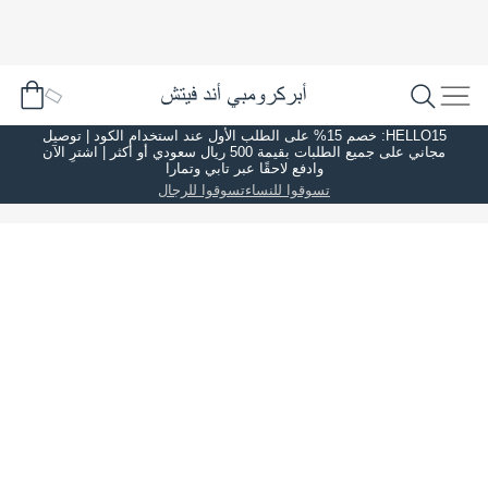
HELLO15: خصم 15% على الطلب الأول عند استخدام الكود | توصيل
مجاني على جميع الطلبات بقيمة 500 ريال سعودي أو أكثر | اشترِ الآن
وادفع لاحقًا عبر تابي وتمارا
تسوقوا للنساء
تسوقوا للرجال