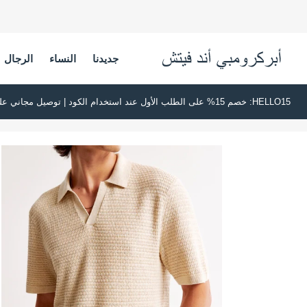
جديدنا
النساء
الرجال
HELLO15: خصم 15% على الطلب الأول عند استخدام الكود | توصيل مجاني على جميع الطلبات بقيمة 500 ريال سعودي أو أكثر | اشترِ الآن وادفع لاحقًا عبر تابي وتمارا