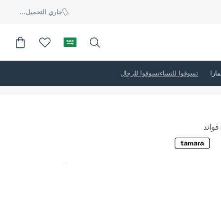
جاري التحميل...
تسوقوا للنساء
تسوقوا للرجال
وائد