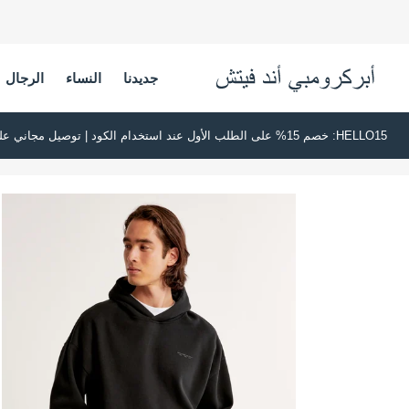
جديدنا
النساء
الرجال
HELLO15: خصم 15% على الطلب الأول عند استخدام الكود | توصيل مجاني على جميع الطلبات بقيمة 500 ريال سعودي أو أكثر | اشترِ الآن وادفع لاحقًا عبر تابي وتمارا