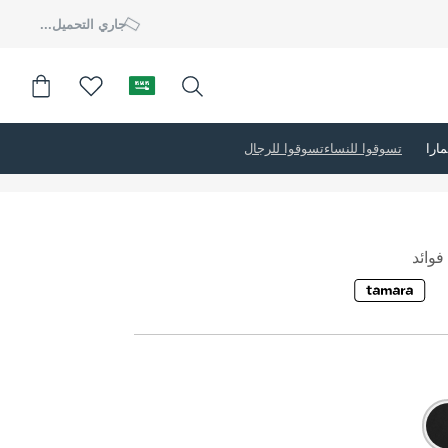
جاري التحميل...
تسوقوا للنساء
تسوقوا للرجال
وائد