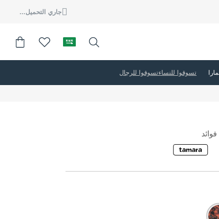
جاري التحميل...
تسوقوا للنساء
تسوقوا للرجال
وائد