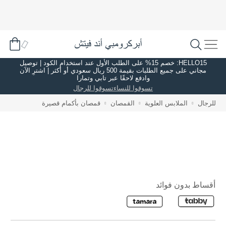
HELLO15: خصم 15% على الطلب الأول عند استخدام الكود | توصيل
مجاني على جميع الطلبات بقيمة 500 ريال سعودي أو أكثر | اشترِ الآن
وادفع لاحقًا عبر تابي وتمارا
تسوقوا للنساء
تسوقوا للرجال
للرجال
الملابس العلوية
القمصان
قمصان بأكمام قصيرة
أقساط بدون فوائد