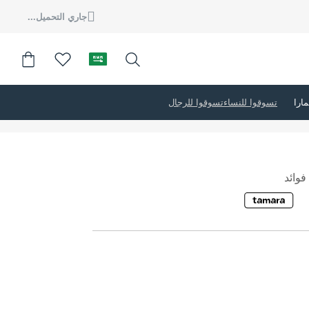
جاري التحميل...
تسوقوا للنساء
تسوقوا للرجال
وائد