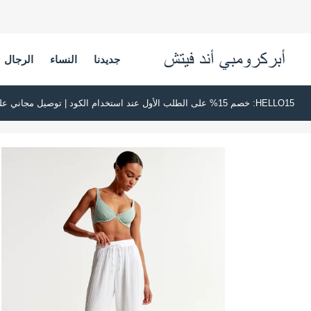
جديدنا
النساء
الرجال
HELLO15: خصم 15% على الطلب الأول عند استخدام الكود | توصيل مجاني على جميع الطلبات بقيمة 500 ريال سعودي أو أكثر | اشترِ الآن وادفع لاحقًا عبر تابي وتمارا