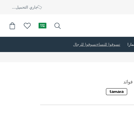
جاري التحميل...
تسوقوا للنساء
تسوقوا للرجال
وائد