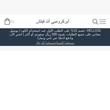
HELLO15: خصم 15% على الطلب الأول عند استخدام الكود | توصيل
مجاني على جميع الطلبات بقيمة 500 ريال سعودي أو أكثر | اشترِ الآن
وادفع لاحقًا عبر تابي وتمارا
تسوقوا للنساء
تسوقوا للرجال