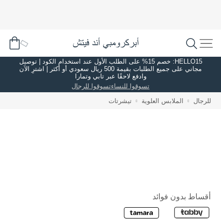
HELLO15: خصم 15% على الطلب الأول عند استخدام الكود | توصيل
مجاني على جميع الطلبات بقيمة 500 ريال سعودي أو أكثر | اشترِ الآن
وادفع لاحقًا عبر تابي وتمارا
تسوقوا للنساء
تسوقوا للرجال
للرجال
الملابس العلوية
تيشرتات
أقساط بدون فوائد