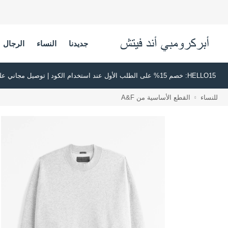
جديدنا
النساء
الرجال
HELLO15: خصم 15% على الطلب الأول عند استخدام الكود | توصيل مجاني على جميع الطلبات بقيمة 500 ريال سعودي أو أكثر | اشترِ الآن وادفع لاحقًا عبر تابي وتمارا
للنساء
القطع الأساسية من A&F