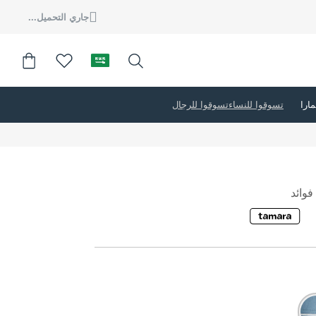
جاري التحميل...
تسوقوا للنساء
تسوقوا للرجال
وائد