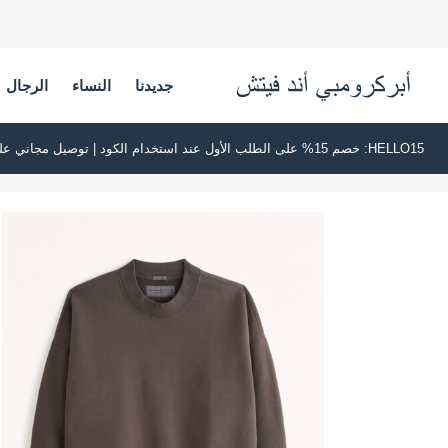
جديدنا
النساء
الرجال
HELLO15: خصم 15% على الطلب الأول عند استخدام الكود | توصيل مجاني على جميع الطلبات بقيمة 500 ريال سعودي أو أكثر | اشترِ الآن وادفع لاحقًا عبر تابي وتمارا