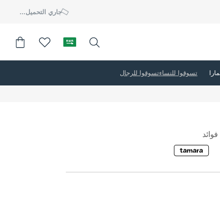
جاري التحميل...
تسوقوا للنساء
تسوقوا للرجال
وائد