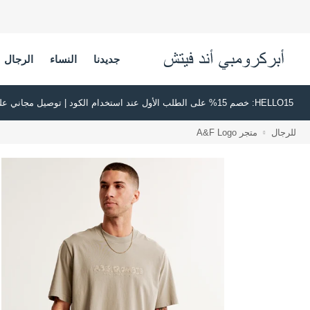
جديدنا
النساء
الرجال
HELLO15: خصم 15% على الطلب الأول عند استخدام الكود | توصيل مجاني على جميع الطلبات بقيمة 500 ريال سعودي أو أكثر | اشترِ الآن وادفع لاحقًا عبر تابي وتمارا
للرجال
متجر A&F Logo