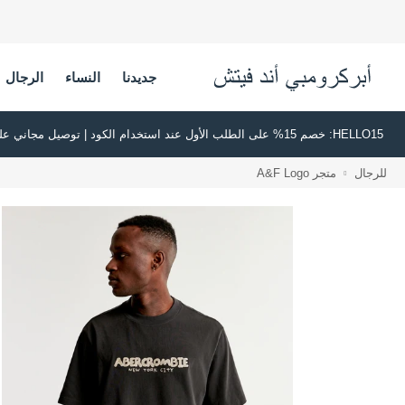
جديدنا
النساء
الرجال
HELLO15: خصم 15% على الطلب الأول عند استخدام الكود | توصيل مجاني على جميع الطلبات بقيمة 500 ريال سعودي أو أكثر | اشترِ الآن وادفع لاحقًا عبر تابي وتمارا
للرجال
متجر A&F Logo