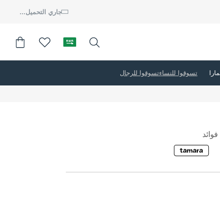
جاري التحميل...
تسوقوا للنساء
تسوقوا للرجال
وائد