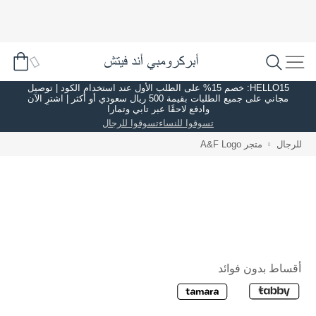
HELLO15: خصم 15% على الطلب الأول عند استخدام الكود | توصيل
مجاني على جميع الطلبات بقيمة 500 ريال سعودي أو أكثر | اشترِ الآن
وادفع لاحقًا عبر تابي وتمارا
تسوقوا للنساء
تسوقوا للرجال
للرجال
متجر A&F Logo
أقساط بدون فوائد