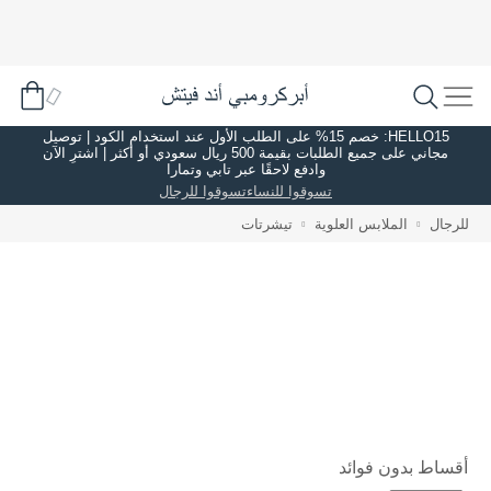
HELLO15: خصم 15% على الطلب الأول عند استخدام الكود | توصيل
مجاني على جميع الطلبات بقيمة 500 ريال سعودي أو أكثر | اشترِ الآن
وادفع لاحقًا عبر تابي وتمارا
تسوقوا للنساء
تسوقوا للرجال
للرجال
الملابس العلوية
تيشرتات
أقساط بدون فوائد