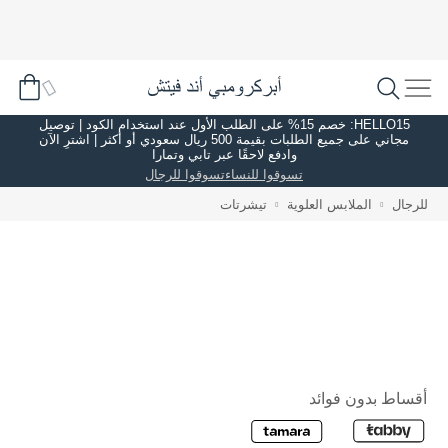
HELLO15: خصم 15% على الطلب الأول عند استخدام الكود | توصيل
مجاني على جميع الطلبات بقيمة 500 ريال سعودي أو أكثر | اشترِ الآن
وادفع لاحقًا عبر تابي وتمارا
تسوقوا للنساء
تسوقوا للرجال
للرجال
الملابس العلوية
تيشرتات
أقساط بدون فوائد