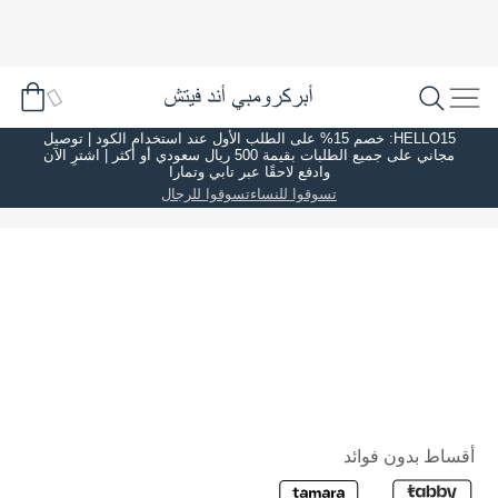
HELLO15: خصم 15% على الطلب الأول عند استخدام الكود | توصيل
مجاني على جميع الطلبات بقيمة 500 ريال سعودي أو أكثر | اشترِ الآن
وادفع لاحقًا عبر تابي وتمارا
تسوقوا للنساء
تسوقوا للرجال
أقساط بدون فوائد