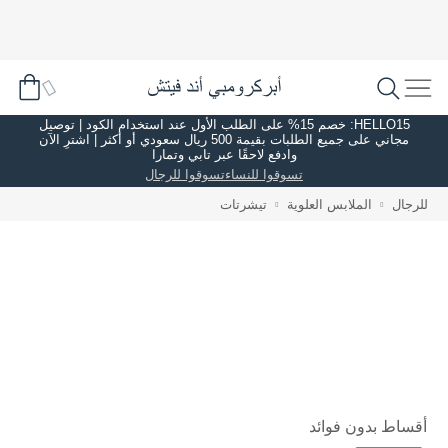
HELLO15: خصم 15% على الطلب الأول عند استخدام الكود | توصيل
مجاني على جميع الطلبات بقيمة 500 ريال سعودي أو أكثر | اشترِ الآن
وادفع لاحقًا عبر تابي وتمارا
تسوقوا للنساء
تسوقوا للرجال
للرجال
الملابس العلوية
تيشرتات
أقساط بدون فوائد