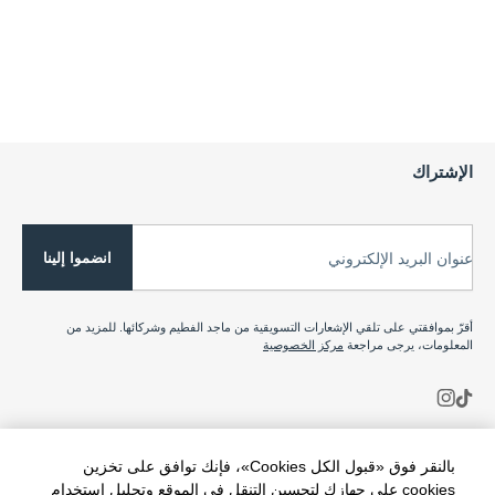
الإشتراك
انضموا إلينا
عنوان البريد الإلكتروني
أقرّ بموافقتي على تلقي الإشعارات التسويقية من ماجد الفطيم وشركائها. للمزيد من
المعلومات، يرجى مراجعة
مركز الخصوصية
بالنقر فوق «قبول الكل Cookies»، فإنك توافق على تخزين
cookies على جهازك لتحسين التنقل في الموقع وتحليل استخدام