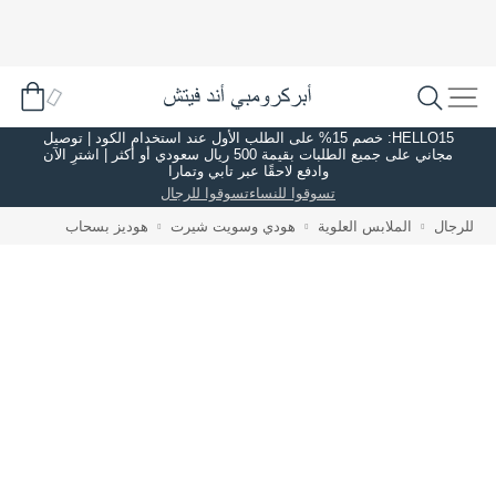
HELLO15: خصم 15% على الطلب الأول عند استخدام الكود | توصيل
مجاني على جميع الطلبات بقيمة 500 ريال سعودي أو أكثر | اشترِ الآن
وادفع لاحقًا عبر تابي وتمارا
تسوقوا للنساء
تسوقوا للرجال
للرجال
الملابس العلوية
هودي وسويت شيرت
هوديز بسحاب