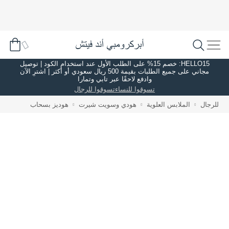
HELLO15: خصم 15% على الطلب الأول عند استخدام الكود | توصيل
مجاني على جميع الطلبات بقيمة 500 ريال سعودي أو أكثر | اشترِ الآن
وادفع لاحقًا عبر تابي وتمارا
تسوقوا للنساء
تسوقوا للرجال
للرجال
الملابس العلوية
هودي وسويت شيرت
هوديز بسحاب