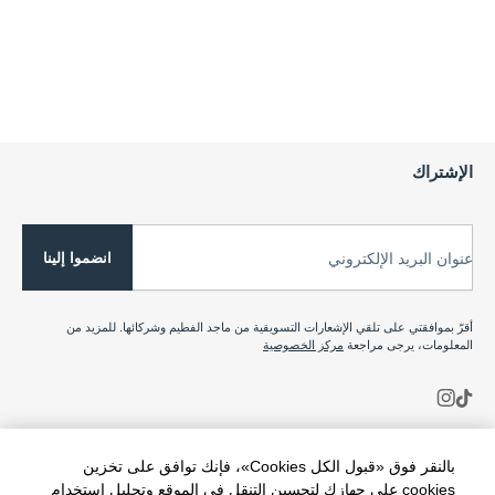
الإشتراك
انضموا إلينا
عنوان البريد الإلكتروني
أقرّ بموافقتي على تلقي الإشعارات التسويقية من ماجد الفطيم وشركائها. للمزيد من
المعلومات، يرجى مراجعة
مركز الخصوصية
بالنقر فوق «قبول الكل Cookies»، فإنك توافق على تخزين
cookies على جهازك لتحسين التنقل في الموقع وتحليل استخدام