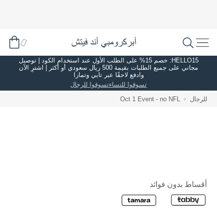
HELLO15: خصم 15% على الطلب الأول عند استخدام الكود | توصيل
مجاني على جميع الطلبات بقيمة 500 ريال سعودي أو أكثر | اشترِ الآن
وادفع لاحقًا عبر تابي وتمارا
تسوقوا للنساء
تسوقوا للرجال
للرجال
Oct 1 Event - no NFL
أقساط بدون فوائد