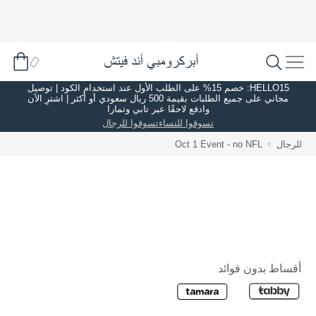
HELLO15: خصم 15% على الطلب الأول عند استخدام الكود | توصيل
مجاني على جميع الطلبات بقيمة 500 ريال سعودي أو أكثر | اشترِ الآن
وادفع لاحقًا عبر تابي وتمارا
تسوقوا للنساء
تسوقوا للرجال
للرجال
Oct 1 Event - no NFL
أقساط بدون فوائد