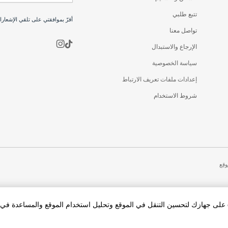
تتبع طلبي
أقرّ بموافقتي على تلقي الإشعار
تواصل معنا
الإرجاع والاستبدال
سياسة الخصوصية
إعدادات ملفات تعريف الارتباط
شروط الاستخدام
وقع
بالنقر فوق «قبول الكل Cookies»، فإنك توافق على تخزين cookies على جهازك لتحسين التنقل في الموقع وتحليل استخدام الموقع والمساعد