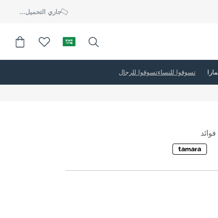
جاري التحميل...
تسوقوا للنساء
تسوقوا للرجال
وائد