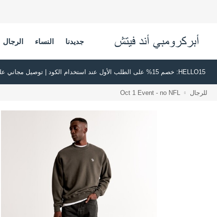
جديدنا
النساء
الرجال
HELLO15: خصم 15% على الطلب الأول عند استخدام الكود | توصيل مجاني على جميع الطلبات بقيمة 500 ريال سعودي أو أكثر | اشترِ الآن وادفع لاحقًا عبر تابي وتمارا
للرجال
Oct 1 Event - no NFL